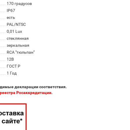
170 градусов
IP67
есть
PAL/NTSC
0,01 Lux
стеклянная
зеркальная
RCA "тюльпан"
12В
ГОСТ Р
1 Год
одимые декларации соответствия.
реестра Росаккредитации
.