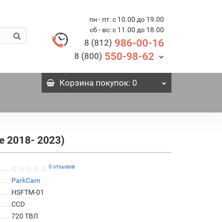
пн - пт: с 10.00 до 19.00
сб - вс: с 11.00 до 18.00
986-00-16
8 (812)
550-98-62
8 (800)
Корзина
покупок
: 0
е 2018- 2023)
0 отзывов
ParkCam
HSFTM-01
СCD
720 ТВЛ