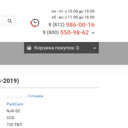
пн - пт: с 10.00 до 19.00
сб - вс: с 11.00 до 18.00
986-00-16
8 (812)
550-98-62
8 (800)
Корзина
покупок
: 0
-2019)
0 отзывов
ParkCam
NJK-02
СCD
720 ТВЛ