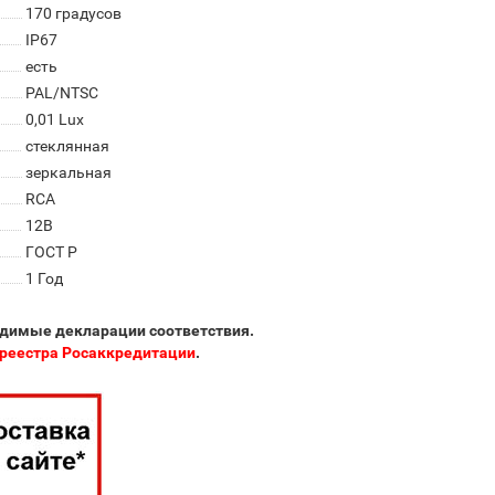
170 градусов
IP67
есть
PAL/NTSC
0,01 Lux
стеклянная
зеркальная
RCA
12В
ГОСТ Р
1 Год
одимые декларации соответствия.
реестра Росаккредитации
.