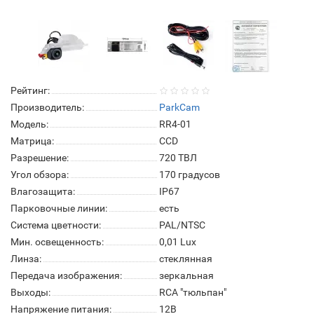
Рейтинг:
Производитель:
ParkCam
Модель:
RR4-01
Матрица:
СCD
Разрешение:
720 ТВЛ
Угол обзора:
170 градусов
Влагозащита:
IP67
Парковочные линии:
есть
Система цветности:
PAL/NTSC
Мин. освещенность:
0,01 Lux
Линза:
стеклянная
Передача изображения:
зеркальная
Выходы:
RCA "тюльпан"
Напряжение питания:
12В