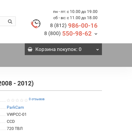
пн - пт: с 10.00 до 19.00
сб - вс: с 11.00 до 18.00
986-00-16
8 (812)
550-98-62
8 (800)
Корзина
покупок
: 0
008 - 2012)
0 отзывов
ParkCam
VWPCC-01
СCD
720 ТВЛ