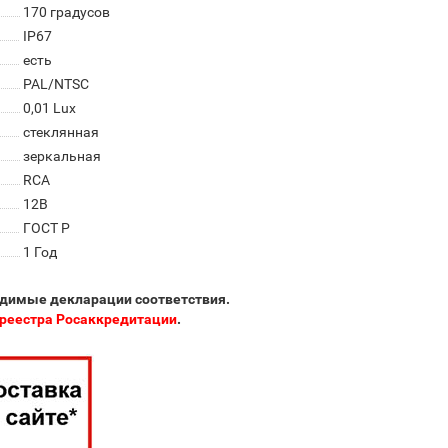
170 градусов
IP67
есть
PAL/NTSC
0,01 Lux
стеклянная
зеркальная
RCA
12В
ГОСТ Р
1 Год
одимые декларации соответствия.
реестра Росаккредитации
.