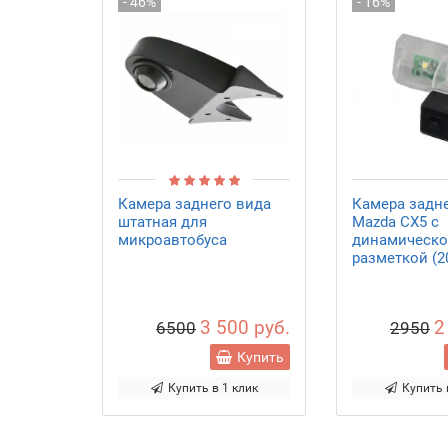
- 46%
- 16%
Камера заднего вида
Камера задн
штатная для
Mazda CX5 с
микроавтобуса
динамическ
разметкой (2
3 500 руб.
2
6500
2950
Купить
Купить в 1 клик
Купить 