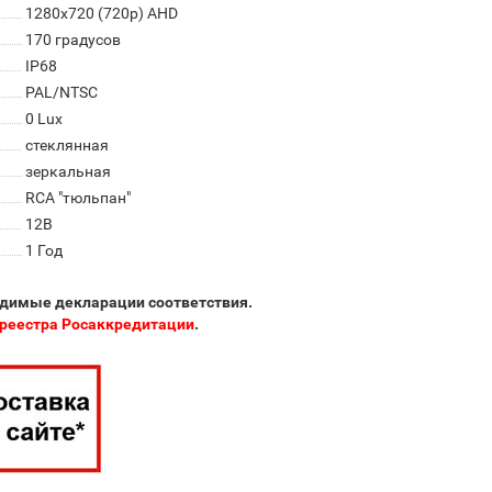
1280x720 (720p) AHD
170 градусов
IP68
PAL/NTSC
0 Lux
стеклянная
зеркальная
RCA "тюльпан"
12В
1 Год
одимые декларации соответствия.
реестра Росаккредитации
.