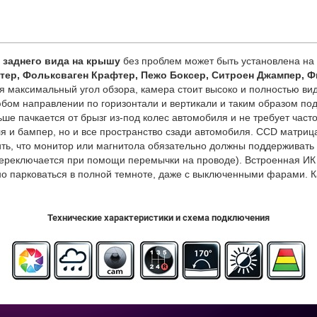
 заднего вида на крышу
без проблем может быть установлена на
тер, Фольксваген Крафтер, Пежо Боксер, Ситроен Джампер, Ф
я максимальный угол обзора, камера стоит высоко и полностью вид
бом направлении по горизонтали и вертикали и таким образом под
ьше пачкается от брызг из-под колес автомобиля и не требует час
ля и бампер, но и все пространство сзади автомобиля. CCD матри
ить, что монитор или магнитола обязательно должны поддерживат
ереключается при помощи перемычки на проводе). Встроенная ИК 
о парковаться в полной темноте, даже с выключенными фарами. 
Технические характеристики и схема подключения