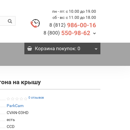
пн - пт: с 10.00 до 19.00
сб - вс: с 11.00 до 18.00
986-00-16
8 (812)
550-98-62
8 (800)
Корзина
покупок
: 0
гона на крышу
0 отзывов
ParkCam
CVAN-03HD
есть
СCD