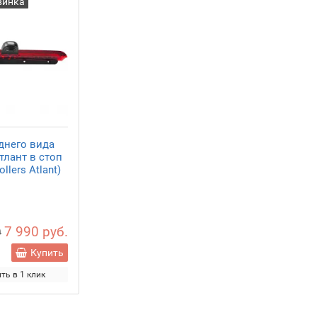
винка
днего вида
тлант в стоп
llers Atlant)
7 990 руб.
0
Купить
ть в 1 клик