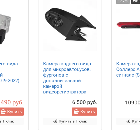
- 27%
Но
его вида
Камера заднего вида
Камера за
для микроавтобусов,
Соллерс А
ой
фургонов с
сигнале (So
019-2022)
дополнительной
камерой
видеорегистратора
 490 руб.
6 500 руб.
1090
Купить
Купить
в 1 клик
Купить в 1 клик
Купи