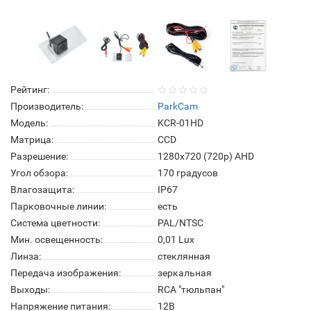
Рейтинг:
Производитель:
ParkCam
Модель:
KCR-01HD
Матрица:
СCD
Разрешение:
1280x720 (720p) AHD
Угол обзора:
170 градусов
Влагозащита:
IP67
Парковочные линии:
есть
Система цветности:
PAL/NTSC
Мин. освещенность:
0,01 Lux
Линза:
стеклянная
Передача изображения:
зеркальная
Выходы:
RCA "тюльпан"
Напряжение питания:
12В