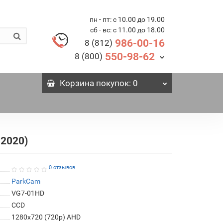
пн - пт: с 10.00 до 19.00
сб - вс: с 11.00 до 18.00
986-00-16
8 (812)
550-98-62
8 (800)
Корзина
покупок
: 0
 2020)
0 отзывов
ParkCam
VG7-01HD
СCD
1280x720 (720p) AHD