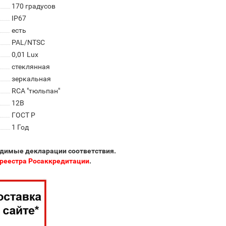
170 градусов
IP67
есть
PAL/NTSC
0,01 Lux
стеклянная
зеркальная
RCA "тюльпан"
12В
ГОСТ Р
1 Год
одимые декларации соответствия.
реестра Росаккредитации
.