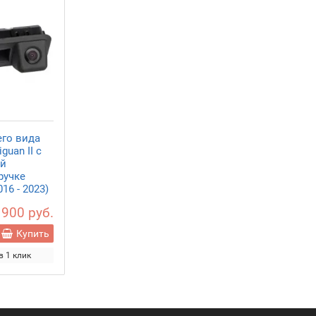
его вида
guan II с
ой
ручке
16 - 2023)
 900 руб.
Купить
в 1 клик