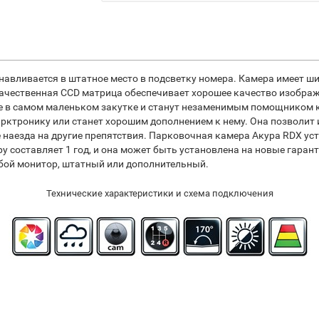
танавливается в штатное место в подсветку номера. Камера имеет 
ачественная CCD матрица обеспечивает хорошее качество изображ
 в самом маленьком закутке и станут незаменимым помощником ка
рктронику или станет хорошим дополнением к нему. Она позволит
е наезда на другие препятствия. Парковочная камера Акура RDX ус
еру составляет 1 год, и она может быть установлена на новые гара
ой монитор, штатный или дополнительный.
Технические характеристики и схема подключения