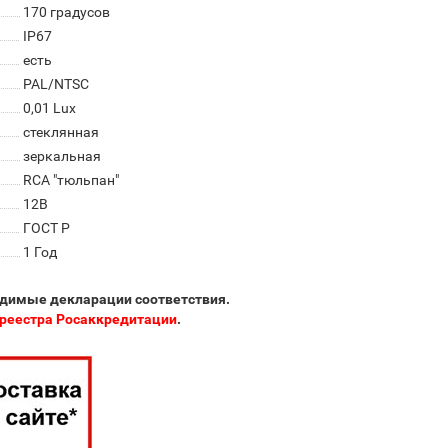
170 градусов
IP67
есть
PAL/NTSC
0,01 Lux
стеклянная
зеркальная
RCA "тюльпан"
12В
ГОСТ Р
1 Год
одимые декларации соответствия.
реестра Росаккредитации
.