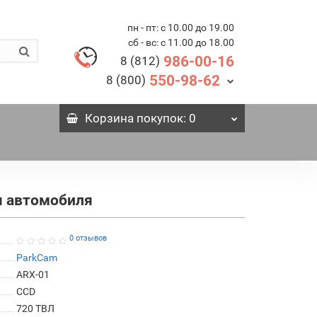
пн - пт: с 10.00 до 19.00
сб - вс: с 11.00 до 18.00
986-00-16
8 (812)
550-98-62
8 (800)
Корзина
покупок
: 0
ля автомобиля
0 отзывов
ParkCam
ARX-01
СCD
720 ТВЛ