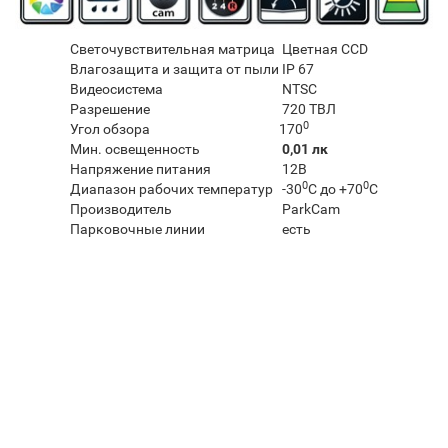
Светочувствительная матрица
Цветная CCD
Влагозащита и защита от пыли
IP 67
Видеосистема
NTSC
Разрешение
720 ТВЛ
0
Угол обзора
170
Мин. освещенность
0,01 лк
Напряжение питания
12В
0
0
Диапазон рабочих температур
-30
C до +70
C
Производитель
ParkCam
Парковочные линии
есть