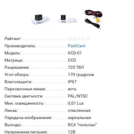
Рейтинг:
Производитель:
ParkCam
Модель:
KCD-01
Матрица:
СCD
Разрешение:
720 ТВЛ
Угол обзора:
170 градусов
Влагозащита:
IP67
Парковочные линии:
есть
Система цветности:
PAL/NTSC
Мин. освещенность:
0,01 Lux
Линза:
стеклянная
Передача изображения:
зеркальная
Выходы:
RCA "тюльпан"
Напряжение питания:
12В