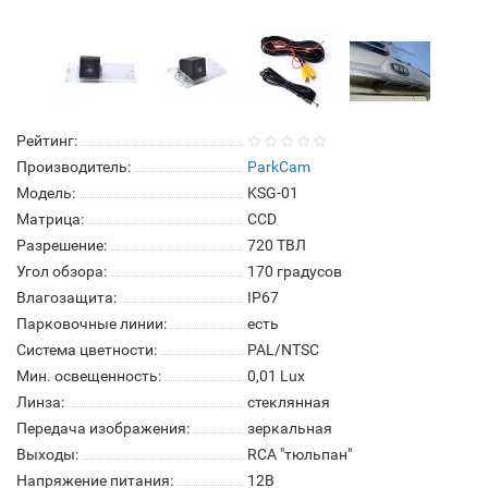
Рейтинг:
Производитель:
ParkCam
Модель:
KSG-01
Матрица:
СCD
Разрешение:
720 ТВЛ
Угол обзора:
170 градусов
Влагозащита:
IP67
Парковочные линии:
есть
Система цветности:
PAL/NTSC
Мин. освещенность:
0,01 Lux
Линза:
стеклянная
Передача изображения:
зеркальная
Выходы:
RCA "тюльпан"
Напряжение питания:
12В