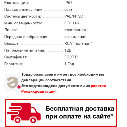
Влагозащита:
IP67
Парковочные линии:
есть
Система цветности:
PAL/NTSC
Мин. освещенность:
0,01 Lux
Линза:
стеклянная
Передача изображения:
зеркальная
Выходы:
RCA "тюльпан"
Напряжение питания:
12В
Сертификат:
ГОСТ Р
Гарантия:
1 Год
Товар безопасен и имеет все необходимые
декларации соответствия.
Это подтверждено документами из
реестра
Росаккредитации
.