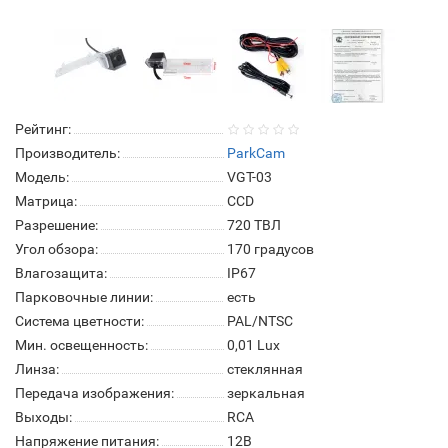
Рейтинг:
Производитель:
ParkCam
Модель:
VGT-03
Матрица:
СCD
Разрешение:
720 ТВЛ
Угол обзора:
170 градусов
Влагозащита:
IP67
Парковочные линии:
есть
Система цветности:
PAL/NTSC
Мин. освещенность:
0,01 Lux
Линза:
стеклянная
Передача изображения:
зеркальная
Выходы:
RCA
Напряжение питания:
12В