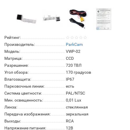
Рейтинг:
Производитель:
ParkCam
Модель:
VWP-02
Матрица:
СCD
Разрешение:
720 ТВЛ
Угол обзора:
170 градусов
Влагозащита:
IP67
Парковочные линии:
есть
Система цветности:
PAL/NTSC
Мин. освещенность:
0,01 Lux
Линза:
стеклянная
Передача изображения:
зеркальная
Выходы:
RCA
Напряжение питания:
12В