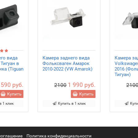
его вида
Камера заднего вида
Камера за
Тигуан в
Фольксваген Амарок
Volkswagen
ика (Tiguan
2010-2022 (VW Amarok)
2016 (Фол
Тигуан)
 590 руб.
1 990 руб.
2100
210
Купить
Купить
в 1 клик
Купить в 1 клик
Купи
соглашение
Политика конфиденциальности