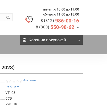
пн - пт: с 10.00 до 19.00
сб - вс: с 11.00 до 18.00
986-00-16
8 (812)
550-98-62
8 (800)
Корзина
покупок
: 0
 2023)
0 отзывов
ParkCam
VTI-03
СCD
720 ТВЛ