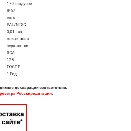
170 градусов
IP67
есть
PAL/NTSC
0,01 Lux
стеклянная
зеркальная
RCA
12В
ГОСТ Р
1 Год
одимые декларации соответствия.
реестра Росаккредитации
.