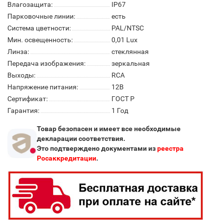
Влагозащита:
IP67
Парковочные линии:
есть
Система цветности:
PAL/NTSC
Мин. освещенность:
0,01 Lux
Линза:
стеклянная
Передача изображения:
зеркальная
Выходы:
RCA
Напряжение питания:
12В
Сертификат:
ГОСТ Р
Гарантия:
1 Год
Товар безопасен и имеет все необходимые
декларации соответствия.
Это подтверждено документами из
реестра
Росаккредитации
.