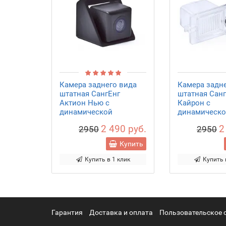
Камера заднего вида
Камера задн
штатная СангЕнг
штатная Санг
Актион Нью с
Кайрон с
динамической
динамическ
разметкой
разметкой
2 490 руб.
2
2950
2950
Купить
Купить в 1 клик
Купить 
Гарантия
Доставка и оплата
Пользовательское 