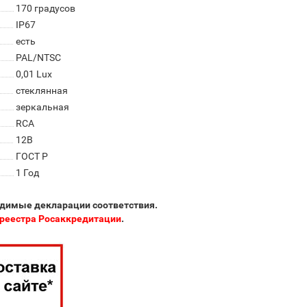
170 градусов
IP67
есть
PAL/NTSC
0,01 Lux
стеклянная
зеркальная
RCA
12В
ГОСТ Р
1 Год
одимые декларации соответствия.
реестра Росаккредитации
.