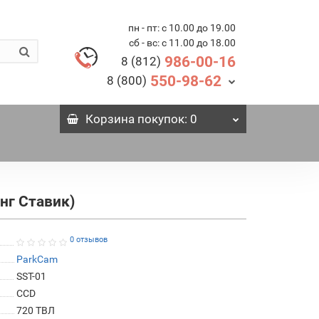
пн - пт: с 10.00 до 19.00
сб - вс: с 11.00 до 18.00
986-00-16
8 (812)
550-98-62
8 (800)
Корзина
покупок
: 0
нг Ставик)
0 отзывов
ParkCam
SST-01
СCD
720 ТВЛ