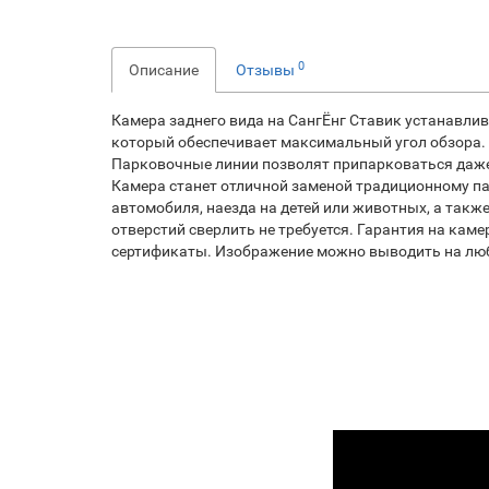
0
Описание
Отзывы
Камера заднего вида на
CангЁнг Ставик
устанавлива
который обеспечивает максимальный угол обзора.
Парковочные линии позволят припарковаться даже
Камера станет отличной заменой традиционному па
автомобиля, наезда на детей или животных, а такж
отверстий сверлить не требуется. Гарантия на кам
сертификаты. Изображение можно выводить на люб