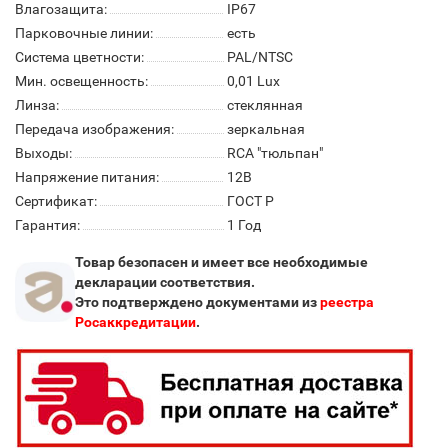
Влагозащита:
IP67
Парковочные линии:
есть
Система цветности:
PAL/NTSC
Мин. освещенность:
0,01 Lux
Линза:
стеклянная
Передача изображения:
зеркальная
Выходы:
RCA "тюльпан"
Напряжение питания:
12В
Сертификат:
ГОСТ Р
Гарантия:
1 Год
Товар безопасен и имеет все необходимые
декларации соответствия.
Это подтверждено документами из
реестра
Росаккредитации
.