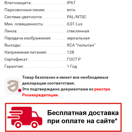
Влагозащита:
IP67
Парковочные линии:
есть
Система цветности:
PAL/NTSC
Мин. освещенность:
0,01 Lux
Линза:
стеклянная
Передача изображения:
зеркальная
Выходы:
RCA "тюльпан"
Напряжение питания:
12В
Сертификат:
ГОСТ Р
Гарантия:
1 Год
Товар безопасен и имеет все необходимые
декларации соответствия.
Это подтверждено документами из
реестра
Росаккредитации
.